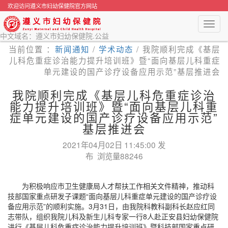
欢迎访问遵义市妇幼保健院官方网站
Toggl
navig
中文域名：遵义市妇幼保健院.公益
当前位置 ：
新闻通知
/
学术动态
/
我院顺利完成《基层
儿科危重症诊治能力提升培训班》暨“面向基层儿科重症
单元建设的国产诊疗设备应用示范”基层推进会
我院顺利完成《基层儿科危重症诊治
能力提升培训班》暨“面向基层儿科重
症单元建设的国产诊疗设备应用示范”
基层推进会
2021年04月02日 11:45:00 发
布 浏览量88246
为积极响应市卫生健康局人才帮扶工作相关文件精神，推动科
技部国家重点研发子课题“面向基层儿科重症单元建设的国产诊疗设
备应用示范”的顺利实施。3月31日，由我院科教科副科长赵应红同
志带队，组织我院儿科及新生儿科专家一行8人赴正安县妇幼保健院
进行《基层儿科危重症诊治能力提升培训班》暨科技部国家重点研