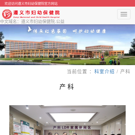
欢迎访问遵义市妇幼保健院官方网站
Toggl
navig
中文域名：遵义市妇幼保健院.公益
当前位置 ：
科室介绍
/
产科
产科