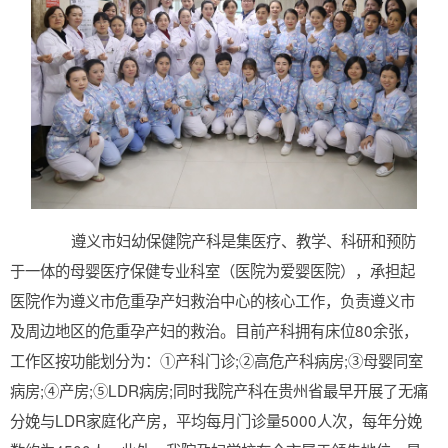
遵义市妇幼保健院产科是集医疗、教学、科研和预防
于一体的母婴医疗保健专业科室（医院为爱婴医院），承担起
医院作为遵义市危重孕产妇救治中心的核心工作，负责遵义市
及周边地区的危重孕产妇的救治。目前产科拥有床位80余张，
工作区按功能划分为：①产科门诊;②高危产科病房;③母婴同室
病房;④产房;⑤LDR病房;同时我院产科在贵州省最早开展了无痛
分娩与LDR家庭化产房，平均每月门诊量5000人次，每年分娩